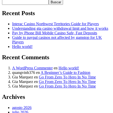
Buscar
Recent Posts
Interac Casino Northwest Territories Guide for Players
Understanding gta casino withdrawal limit and how it works
Pay by Phone Bill Mobile Casino Safe, Fast Deposits
Guide to paypal casinos not affected by gamstop for UK
Players
Hello world!
Recent Comments
A WordPress Commenter
en
Hello world!
quangvinh376
en
A Beginner’s Guide to Fashion
Gia Marquez
en
Go From Zero To Hero In No Time
Gia Marquez
en
Go From Zero To Hero In No Time
Gia Marquez
en
Go From Zero To Hero In No Time
Archives
agosto 2026
julio 2026