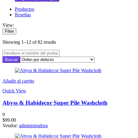
Productos
Reseñas
View:
Filter
Showing 1–12 of 82 results
Añadir al carrito
Quick View
Abyss & Habidecor Super Pile Washcloth
0
$
99.00
Vendor:
administradora