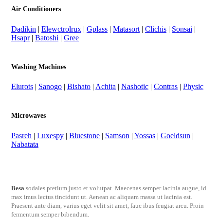
Air Conditioners
Dadikin
|
Elewctrolrux
|
Gplass
|
Matasort
|
Clichis
|
Sonsai
|
Hsapr
|
Batoshi
|
Gree
Washing Machines
Elurots
|
Sanogo
|
Bishato
|
Achita
|
Nashotic
|
Contras
|
Physic
Microwaves
Pasreh
|
Luxespy
|
Bluestone
|
Samson
|
Yossas
|
Goeldsun
|
Nabatata
Besa
sodales pretium justo et volutpat. Maecenas semper lacinia augue, id
max imus lectus tincidunt ut. Aenean ac aliquam massa ut lacinia est.
Praesent ante diam, varius eget velit sit amet, fauc ibus feugiat arcu. Proin
fermentum semper bibendum.