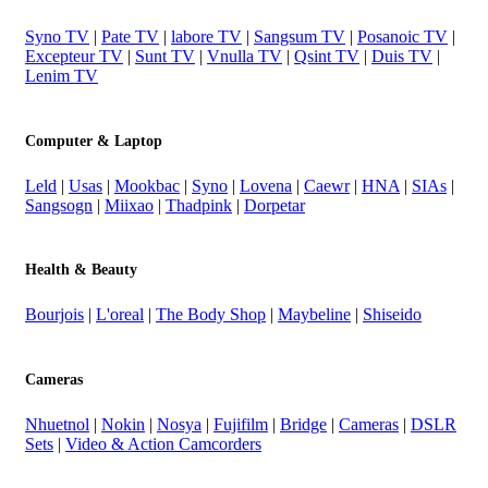
Syno TV
|
Pate TV
|
labore TV
|
Sangsum TV
|
Posanoic TV
|
Excepteur TV
|
Sunt TV
|
Vnulla TV
|
Qsint TV
|
Duis TV
|
Lenim TV
Computer & Laptop
Leld
|
Usas
|
Mookbac
|
Syno
|
Lovena
|
Caewr
|
HNA
|
SIAs
|
Sangsogn
|
Miixao
|
Thadpink
|
Dorpetar
Health & Beauty
Bourjois
|
L'oreal
|
The Body Shop
|
Maybeline
|
Shiseido
Cameras
Nhuetnol
|
Nokin
|
Nosya
|
Fujifilm
|
Bridge
|
Cameras
|
DSLR
Sets
|
Video & Action Camcorders