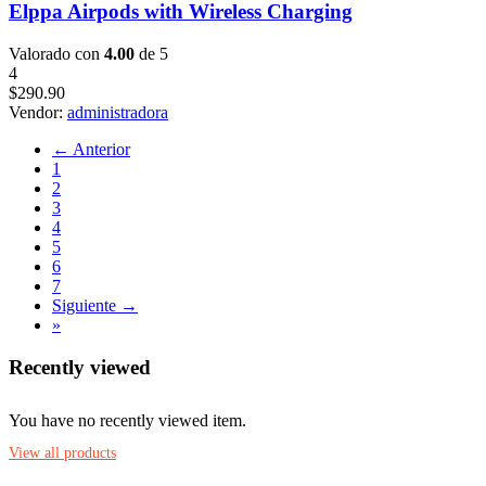
Elppa Airpods with Wireless Charging
Valorado con
4.00
de 5
4
$
290.90
Vendor:
administradora
← Anterior
1
2
3
4
5
6
7
Siguiente →
»
Recently viewed
You have no recently viewed item.
View all products