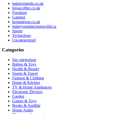
balancemeals.co.uk
bijoucoffee.co.uk
Furniture
Gaming
lizjamieson.co.uk
makeyourplacespeaceful.ca
Sports
Technology
Uncategorized
Categories
Sin categorizar
Babies & Toys
Health & Beauty
Sports & Travel
Fashion & Clothing
Home & Kitchen
TV & Home Appliances
Electronic Devices
Garden
Games & Toys
Books & Audible
Home Audio