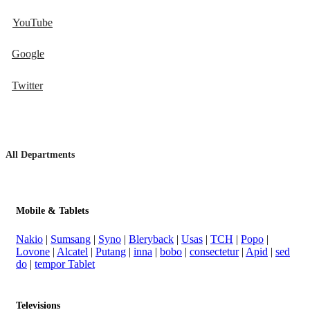
YouTube
Google
Twitter
All Departments
Mobile & Tablets
Nakio
|
Sumsang
|
Syno
|
Bleryback
|
Usas
|
TCH
|
Popo
|
Lovone
|
Alcatel
|
Putang
|
inna
|
bobo
|
consectetur
|
Apid
|
sed
do
|
tempor Tablet
Televisions