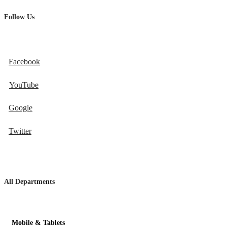
Follow Us
Facebook
YouTube
Google
Twitter
All Departments
Mobile & Tablets