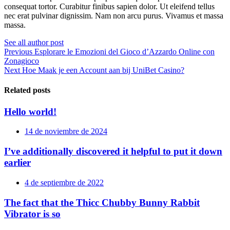
consequat tortor. Curabitur finibus sapien dolor. Ut eleifend tellus
nec erat pulvinar dignissim. Nam non arcu purus. Vivamus et massa
massa.
See all author post
Navegación
Previous
Previous
Esplorare le Emozioni del Gioco d’Azzardo Online con
post:
Zonagioco
de
Next
Next
Hoe Maak je een Account aan bij UniBet Casino?
entradas
post:
Related posts
Hello world!
Posted
14 de noviembre de 2024
on
I’ve additionally discovered it helpful to put it down
earlier
Posted
4 de septiembre de 2022
on
The fact that the Thicc Chubby Bunny Rabbit
Vibrator is so