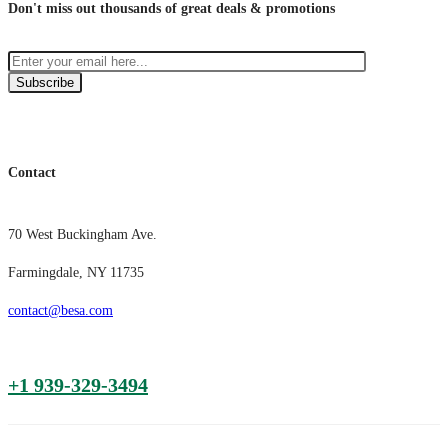
Don't miss out thousands of great deals & promotions
Subscribe
Contact
70 West Buckingham Ave.
Farmingdale, NY 11735
contact@besa.com
+1 939-329-3494