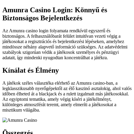
Amunra Casino Login: Könnyű és
Biztonságos Bejelentkezés
Az Amunra casino login folyamata rendkívül egyszerű és
biztonságos. A felhasználóbarát felület intuitívan vezeti végig a
játékosokat a regisztrációs és bejelentkezési lépéseken, amelyhez
mindössze néhány alapvető információ szükséges. Az adatvédelmi
szabályok szigorúan védik a játékosok személyes és pénzügyi
adatait, így mindenki nyugodtan koncentrálhat a játékra.
Kínálat és Élmény
A játékok széles választéka elérhető az Amunra casino-ban, a
legklasszikusabb nyerőgépektől az élő kaszinó asztalokig, ahol valós
időben élheted át a blackjack és a rulett izgalmait más játékosokkal.
Az egyiptomi tematika, amely végig kíséri a játékélményt,
különleges atmoszférát teremt, amely elmeríti a játékosokat a
misztikum világába.
Összegzés