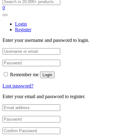
0
Login
Register
Enter your username and password to login.
Remember me
Login
Lost password?
Enter your email and password to register.