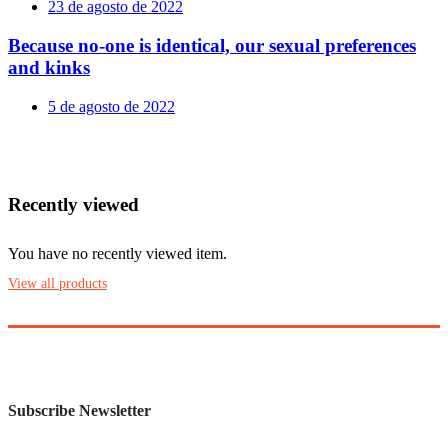
Posted
23 de agosto de 2022
on
Because no-one is identical, our sexual preferences
and kinks
Posted
5 de agosto de 2022
on
Recently viewed
You have no recently viewed item.
View all products
Subscribe Newsletter