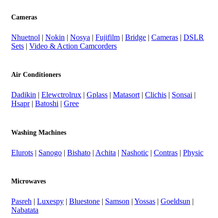
Cameras
Nhuetnol
|
Nokin
|
Nosya
|
Fujifilm
|
Bridge
|
Cameras
|
DSLR
Sets
|
Video & Action Camcorders
Air Conditioners
Dadikin
|
Elewctrolrux
|
Gplass
|
Matasort
|
Clichis
|
Sonsai
|
Hsapr
|
Batoshi
|
Gree
Washing Machines
Elurots
|
Sanogo
|
Bishato
|
Achita
|
Nashotic
|
Contras
|
Physic
Microwaves
Pasreh
|
Luxespy
|
Bluestone
|
Samson
|
Yossas
|
Goeldsun
|
Nabatata