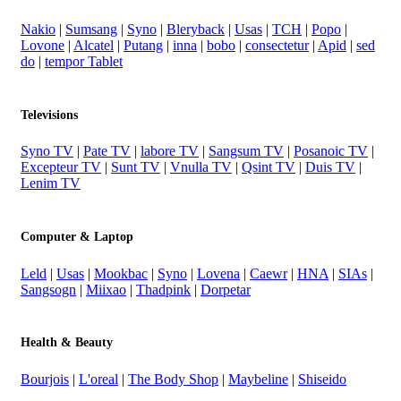
Nakio
|
Sumsang
|
Syno
|
Bleryback
|
Usas
|
TCH
|
Popo
|
Lovone
|
Alcatel
|
Putang
|
inna
|
bobo
|
consectetur
|
Apid
|
sed
do
|
tempor Tablet
Televisions
Syno TV
|
Pate TV
|
labore TV
|
Sangsum TV
|
Posanoic TV
|
Excepteur TV
|
Sunt TV
|
Vnulla TV
|
Qsint TV
|
Duis TV
|
Lenim TV
Computer & Laptop
Leld
|
Usas
|
Mookbac
|
Syno
|
Lovena
|
Caewr
|
HNA
|
SIAs
|
Sangsogn
|
Miixao
|
Thadpink
|
Dorpetar
Health & Beauty
Bourjois
|
L'oreal
|
The Body Shop
|
Maybeline
|
Shiseido