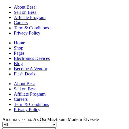
About Besa
Sell on Besa
Affiliate Program
Careers
Term & Conditions
Privacy Policy
Home
Shop
Pages
Electronics Devices
Blog
Become A Vendor
Flash Deals
About Besa
Sell on Besa
Affiliate Program
Careers
Term & Conditions
Privacy Policy
Amunra Casino: Az Ősi Misztikum Modern Élvezete