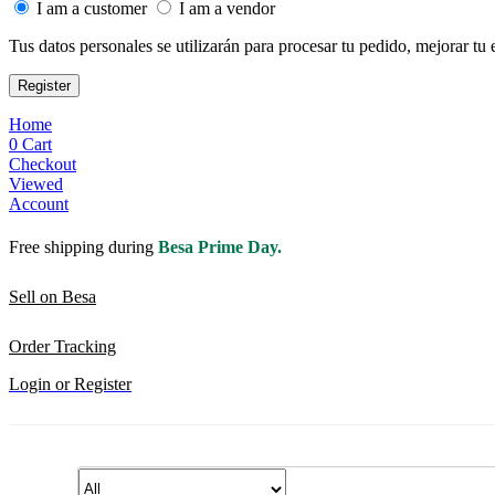
I am a customer
I am a vendor
Tus datos personales se utilizarán para procesar tu pedido, mejorar tu 
Register
Home
0
Cart
Checkout
Viewed
Account
Free shipping during
Besa Prime Day.
Sell on Besa
Order Tracking
Login or Register