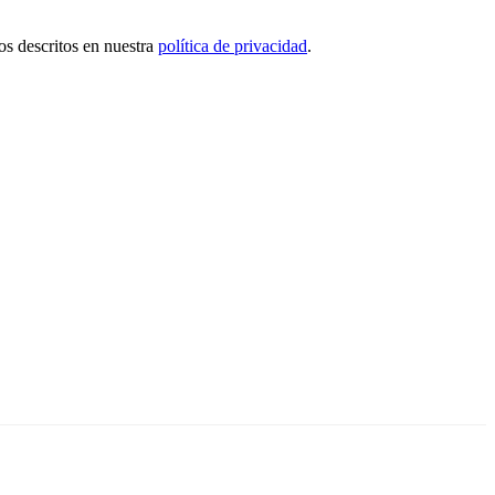
tos descritos en nuestra
política de privacidad
.