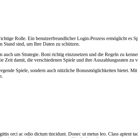
ichtige Rolle. Ein benutzerfreundlicher Login-Prozess ermöglicht es Sp
n Stand sind, um Ihre Daten zu schützen.
 auch um Strategie. Boni richtig einzusetzen und die Regeln zu kenn
 Zeit damit, die verschiedenen Spiele und ihre Auszahlungsraten zu ve
regende Spiele, sondern auch nützliche Bonusmöglichkeiten bietet. Mi
n.
ittis orci ac odio dictum tincidunt. Donec ut metus leo. Class aptent tac