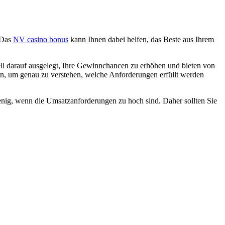
. Das
NV casino bonus
kann Ihnen dabei helfen, das Beste aus Ihrem
iell darauf ausgelegt, Ihre Gewinnchancen zu erhöhen und bieten von
sen, um genau zu verstehen, welche Anforderungen erfüllt werden
nig, wenn die Umsatzanforderungen zu hoch sind. Daher sollten Sie