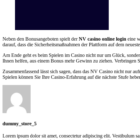
Neben den Bonusangeboten spielt der
NV casino online login
eine w
darauf, dass die Sicherheitsmaßnahmen der Plattform auf dem neueste
Am Ende geht es beim Spielen im Casino nicht nur um Glück, sondern
Ihnen helfen, aus einem Bonus mehr Gewinn zu ziehen. Verbringen Sie
Zusammenfassend lässt sich sagen, dass das NV Casino nicht nur auf
Spielen können Sie Ihre Casino-Erfahrung auf die nächste Stufe hebe
dummy_store_5
Lorem ipsum dolor sit amet, consectetur adipiscing elit. Vestibulum sag