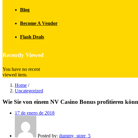
Blog
Become A Vendor
Flash Deals
Recently Viewed
You have no recent
viewed item.
Home
/
Uncategorized
Wie Sie von einem NV Casino Bonus profitieren kön
Posted
17 de enero de 2018
on
Posted by:
dummy_store_5