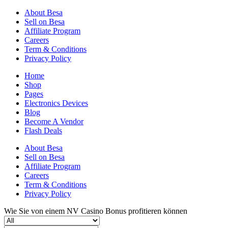
About Besa
Sell on Besa
Affiliate Program
Careers
Term & Conditions
Privacy Policy
Home
Shop
Pages
Electronics Devices
Blog
Become A Vendor
Flash Deals
About Besa
Sell on Besa
Affiliate Program
Careers
Term & Conditions
Privacy Policy
Wie Sie von einem NV Casino Bonus profitieren können