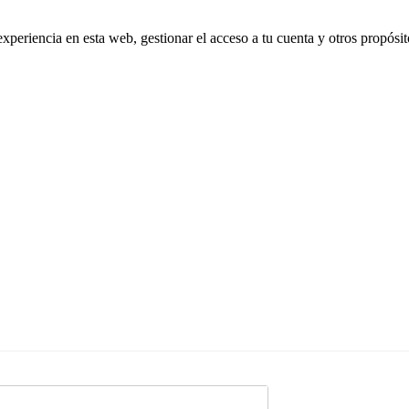
experiencia en esta web, gestionar el acceso a tu cuenta y otros propósi