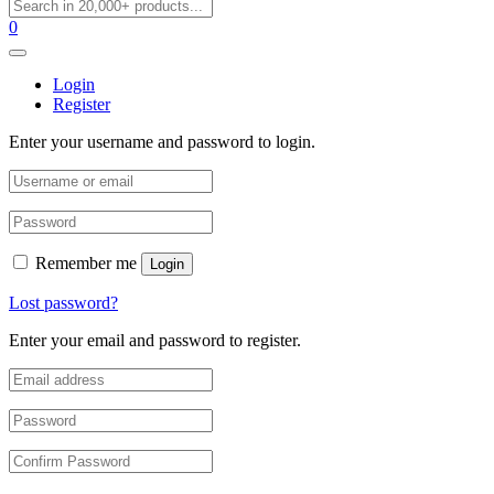
0
Login
Register
Enter your username and password to login.
Remember me
Login
Lost password?
Enter your email and password to register.