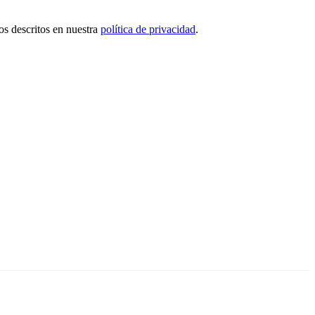
tos descritos en nuestra
política de privacidad
.