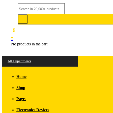
0
0
No products in the cart.
All Departments
Home
Shop
Pages
Electronics Devices