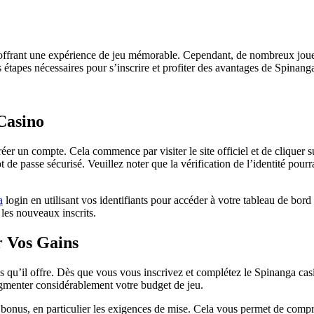
ffrant une expérience de jeu mémorable. Cependant, de nombreux joueu
es étapes nécessaires pour s’inscrire et profiter des avantages de Spinan
Casino
éer un compte. Cela commence par visiter le site officiel et de cliquer
de passe sécurisé. Veuillez noter que la vérification de l’identité pourra
a
login en utilisant vos identifiants pour accéder à votre tableau de bord
les nouveaux inscrits.
r Vos Gains
s qu’il offre. Dès que vous vous inscrivez et complétez le Spinanga casi
gmenter considérablement votre budget de jeu.
ue bonus, en particulier les exigences de mise. Cela vous permet de com