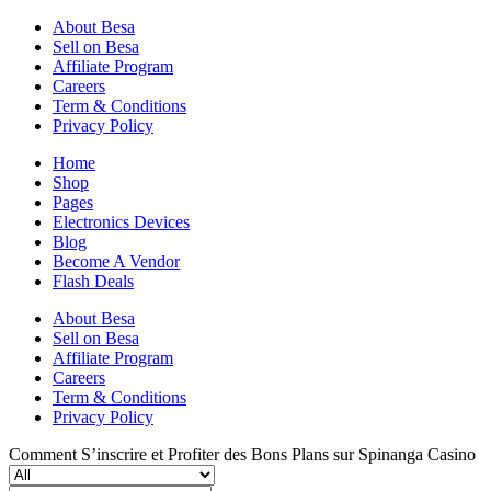
About Besa
Sell on Besa
Affiliate Program
Careers
Term & Conditions
Privacy Policy
Home
Shop
Pages
Electronics Devices
Blog
Become A Vendor
Flash Deals
About Besa
Sell on Besa
Affiliate Program
Careers
Term & Conditions
Privacy Policy
Comment S’inscrire et Profiter des Bons Plans sur Spinanga Casino