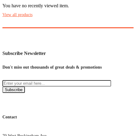
You have no recently viewed item.
View all products
Subscribe Newsletter
Don't miss out thousands of great deals & promotions
Subscribe
Contact
70 West Buckingham Ave.