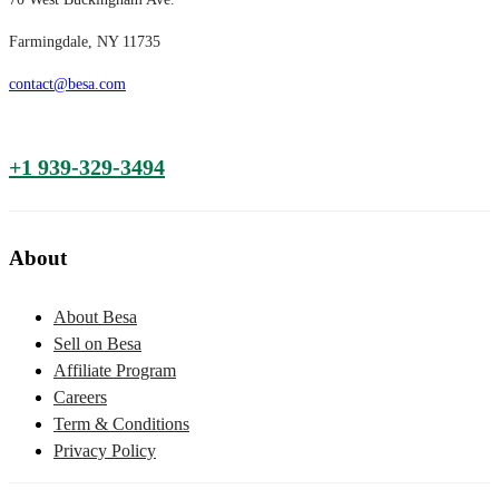
Farmingdale, NY 11735
contact@besa.com
+1 939-329-3494
About
About Besa
Sell on Besa
Affiliate Program
Careers
Term & Conditions
Privacy Policy