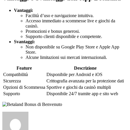
Vantaggi:
Facilità d’uso e navigazione intuitiva.
Accesso immediato a scommesse live e giochi da
casinò.
Promozioni e bonus generosi.
Supporto clienti disponibile e competente.
Svantaggi:
Non disponibile su Google Play Store e Apple App
Store.
Alcune limitazioni sui mercati internazionali.
Feature
Descrizione
Compatibilità
Disponibile per Android e iOS
Sicurezza
Crittografia avanzata per la protezione dati
Opzioni di Scommessa
Sportive e giochi da casinò multipli
Supporto
Disponibile 24/7 tramite app e sito web