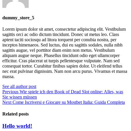
dummy_store_5
Lorem ipsum dolor sit amet, consectetur adipiscing elit. Vestibulum
sagittis orci ac odio dictum tincidunt. Donec ut metus leo. Class
aptent taciti sociosqu ad litora torquent per conubia nostra, per
inceptos himenaeos. Sed luctus, dui eu sagittis sodales, nulla nibh
sagittis augue, vel porttitor diam enim non metus. Vestibulum
aliquam augue neque. Phasellus tincidunt odio eget ullamcorper
efficitur. Cras placerat ut turpis pellentesque vulputate. Nam sed
consequat tortor. Curabitur finibus sapien dolor. Ut eleifend tellus
nec erat pulvinar dignissim. Nam non arcu purus. Vivamus et massa
massa.
See all author post
Navegación
Previous
Previous
Wie spiele ich den Book of Dead Slot online: Alles, was
post:
Sie wissen müssen
de
Next
Next
Come Iscriversi e Giocare su Mostbet Italia: Guida Completa
entradas
post:
Related posts
Hello world!