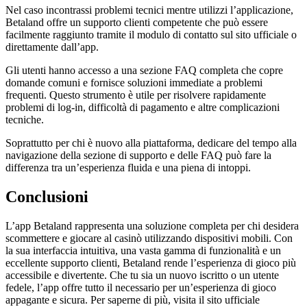
Nel caso incontrassi problemi tecnici mentre utilizzi l’applicazione,
Betaland offre un supporto clienti competente che può essere
facilmente raggiunto tramite il modulo di contatto sul sito ufficiale o
direttamente dall’app.
Gli utenti hanno accesso a una sezione FAQ completa che copre
domande comuni e fornisce soluzioni immediate a problemi
frequenti. Questo strumento è utile per risolvere rapidamente
problemi di log-in, difficoltà di pagamento e altre complicazioni
tecniche.
Soprattutto per chi è nuovo alla piattaforma, dedicare del tempo alla
navigazione della sezione di supporto e delle FAQ può fare la
differenza tra un’esperienza fluida e una piena di intoppi.
Conclusioni
L’app Betaland rappresenta una soluzione completa per chi desidera
scommettere e giocare al casinò utilizzando dispositivi mobili. Con
la sua interfaccia intuitiva, una vasta gamma di funzionalità e un
eccellente supporto clienti, Betaland rende l’esperienza di gioco più
accessibile e divertente. Che tu sia un nuovo iscritto o un utente
fedele, l’app offre tutto il necessario per un’esperienza di gioco
appagante e sicura. Per saperne di più, visita il sito ufficiale