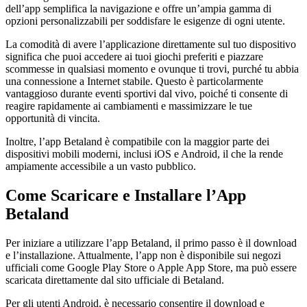
dell’app semplifica la navigazione e offre un’ampia gamma di
opzioni personalizzabili per soddisfare le esigenze di ogni utente.
La comodità di avere l’applicazione direttamente sul tuo dispositivo
significa che puoi accedere ai tuoi giochi preferiti e piazzare
scommesse in qualsiasi momento e ovunque ti trovi, purché tu abbia
una connessione a Internet stabile. Questo è particolarmente
vantaggioso durante eventi sportivi dal vivo, poiché ti consente di
reagire rapidamente ai cambiamenti e massimizzare le tue
opportunità di vincita.
Inoltre, l’app Betaland è compatibile con la maggior parte dei
dispositivi mobili moderni, inclusi iOS e Android, il che la rende
ampiamente accessibile a un vasto pubblico.
Come Scaricare e Installare l’App
Betaland
Per iniziare a utilizzare l’app Betaland, il primo passo è il download
e l’installazione. Attualmente, l’app non è disponibile sui negozi
ufficiali come Google Play Store o Apple App Store, ma può essere
scaricata direttamente dal sito ufficiale di Betaland.
Per gli utenti Android, è necessario consentire il download e