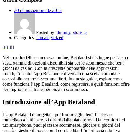
Posted
20 de noviembre de 2015
on
Posted by:
dummy_store_5
Categories:
Uncategorized
Nel mondo delle scommesse online, Betaland si distingue per la sua
vasta gamma di opzioni disponibili sia per le scommesse che per i
giochi da casinò. Con la crescente popolarità delle applicazioni
mobili, l’uso dell’app Betaland è diventato una scelta comoda e
accessibile per molti scommettitori. In questa guida, esploreremo
come funziona l’app Betaland, come registrarsi e quali funzioni offre
per migliorare la tua esperienza di scommessa.
Introduzione all’App Betaland
L’app Betaland è progettata per fornire agli utenti l’accesso
immediato a tutti i servizi offerti dalla piattaforma. Dal comfort del
tuo smartphone, puoi piazzare scommesse, giocare ai giochi del
casinò e gestire il tuo account con facilità. L’interfaccia intuitiva