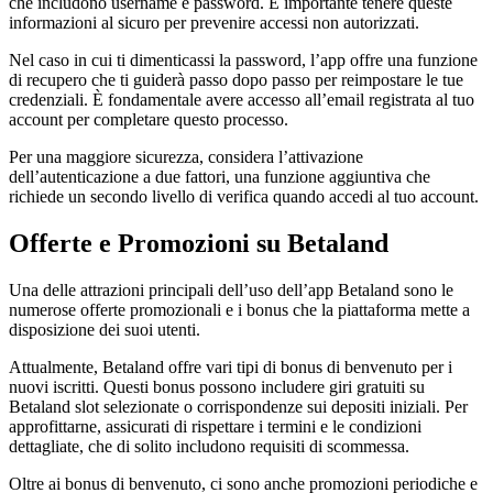
che includono username e password. È importante tenere queste
informazioni al sicuro per prevenire accessi non autorizzati.
Nel caso in cui ti dimenticassi la password, l’app offre una funzione
di recupero che ti guiderà passo dopo passo per reimpostare le tue
credenziali. È fondamentale avere accesso all’email registrata al tuo
account per completare questo processo.
Per una maggiore sicurezza, considera l’attivazione
dell’autenticazione a due fattori, una funzione aggiuntiva che
richiede un secondo livello di verifica quando accedi al tuo account.
Offerte e Promozioni su Betaland
Una delle attrazioni principali dell’uso dell’app Betaland sono le
numerose offerte promozionali e i bonus che la piattaforma mette a
disposizione dei suoi utenti.
Attualmente, Betaland offre vari tipi di bonus di benvenuto per i
nuovi iscritti. Questi bonus possono includere giri gratuiti su
Betaland slot selezionate o corrispondenze sui depositi iniziali. Per
approfittarne, assicurati di rispettare i termini e le condizioni
dettagliate, che di solito includono requisiti di scommessa.
Oltre ai bonus di benvenuto, ci sono anche promozioni periodiche e