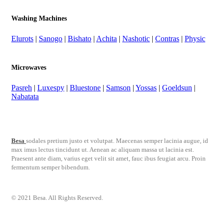
Washing Machines
Elurots
|
Sanogo
|
Bishato
|
Achita
|
Nashotic
|
Contras
|
Physic
Microwaves
Pasreh
|
Luxespy
|
Bluestone
|
Samson
|
Yossas
|
Goeldsun
|
Nabatata
Besa
sodales pretium justo et volutpat. Maecenas semper lacinia augue, id
max imus lectus tincidunt ut. Aenean ac aliquam massa ut lacinia est.
Praesent ante diam, varius eget velit sit amet, fauc ibus feugiat arcu. Proin
fermentum semper bibendum.
© 2021 Besa. All Rights Reserved.