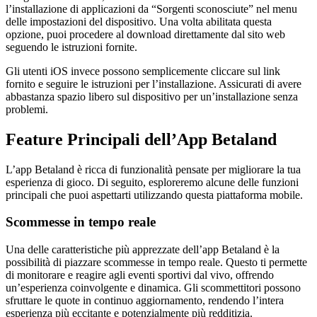
l’installazione di applicazioni da “Sorgenti sconosciute” nel menu
delle impostazioni del dispositivo. Una volta abilitata questa
opzione, puoi procedere al download direttamente dal sito web
seguendo le istruzioni fornite.
Gli utenti iOS invece possono semplicemente cliccare sul link
fornito e seguire le istruzioni per l’installazione. Assicurati di avere
abbastanza spazio libero sul dispositivo per un’installazione senza
problemi.
Feature Principali dell’App Betaland
L’app Betaland è ricca di funzionalità pensate per migliorare la tua
esperienza di gioco. Di seguito, esploreremo alcune delle funzioni
principali che puoi aspettarti utilizzando questa piattaforma mobile.
Scommesse in tempo reale
Una delle caratteristiche più apprezzate dell’app Betaland è la
possibilità di piazzare scommesse in tempo reale. Questo ti permette
di monitorare e reagire agli eventi sportivi dal vivo, offrendo
un’esperienza coinvolgente e dinamica. Gli scommettitori possono
sfruttare le quote in continuo aggiornamento, rendendo l’intera
esperienza più eccitante e potenzialmente più redditizia.