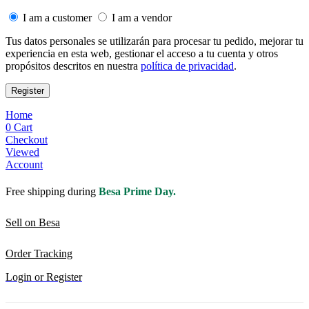
I am a customer
I am a vendor
Tus datos personales se utilizarán para procesar tu pedido, mejorar tu
experiencia en esta web, gestionar el acceso a tu cuenta y otros
propósitos descritos en nuestra
política de privacidad
.
Register
Home
0
Cart
Checkout
Viewed
Account
Free shipping during
Besa Prime Day.
Sell on Besa
Order Tracking
Login or Register