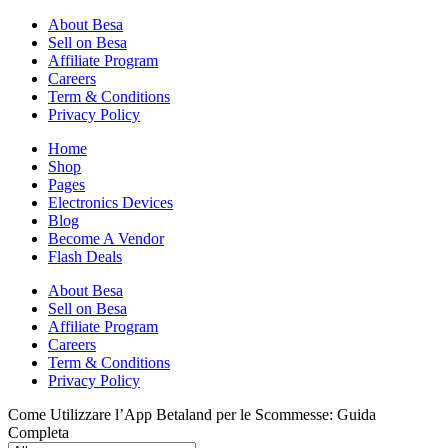
About Besa
Sell on Besa
Affiliate Program
Careers
Term & Conditions
Privacy Policy
Home
Shop
Pages
Electronics Devices
Blog
Become A Vendor
Flash Deals
About Besa
Sell on Besa
Affiliate Program
Careers
Term & Conditions
Privacy Policy
Come Utilizzare l’App Betaland per le Scommesse: Guida
Completa